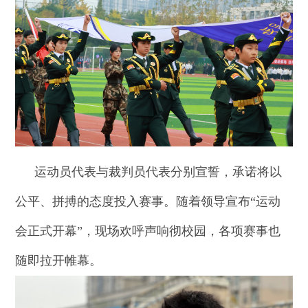
运动员代表与裁判员代表分别宣誓，承诺将以
公平、拼搏的态度投入赛事。随着领导宣布
“运动
会正式开幕”，现场欢呼声响彻校园，各项赛事也
随即拉开帷幕。