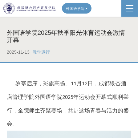
外国语学院
外国语学院2025年秋季阳光体育运动会激情
开幕
2025-11-13
教学运行
岁寒启序
，彩旗高扬。
月
日，成都银杏酒
11
12
店管理学院外国语学院
年运动会开幕式顺利举
2025
行，全院师生齐聚赛场，共赴这场青春与活力的盛
会。